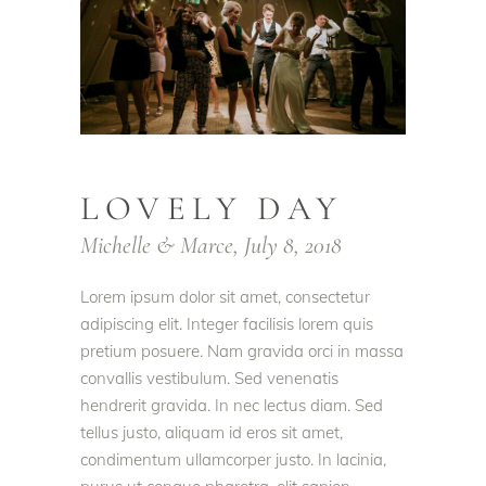
LOVELY DAY
Michelle & Marce, July 8, 2018
Lorem ipsum dolor sit amet, consectetur
adipiscing elit. Integer facilisis lorem quis
pretium posuere. Nam gravida orci in massa
convallis vestibulum. Sed venenatis
hendrerit gravida. In nec lectus diam. Sed
tellus justo, aliquam id eros sit amet,
condimentum ullamcorper justo. In lacinia,