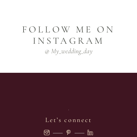
FOLLOW ME ON
INSTAGRAM
@ My_wedding_day
Let’s connect