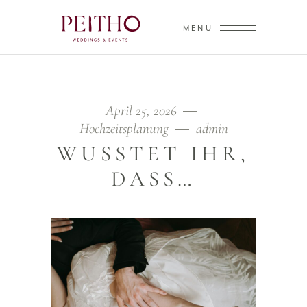
MENU
April 25, 2026
Hochzeitsplanung
admin
WUSSTET IHR,
DASS…